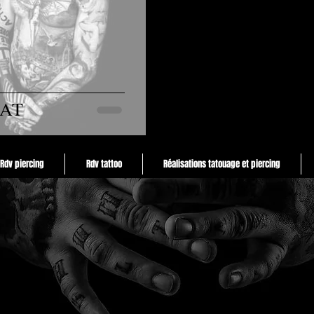
CAT
Rdv piercing
Rdv tattoo
Réalisations tatouage et piercing